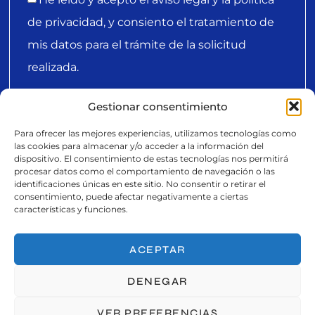
de privacidad, y consiento el tratamiento de
mis datos para el trámite de la solicitud
realizada.
Gestionar consentimiento
ENVIAR
Para ofrecer las mejores experiencias, utilizamos tecnologías como
las cookies para almacenar y/o acceder a la información del
LIVE EVENTS
dispositivo. El consentimiento de estas tecnologías nos permitirá
procesar datos como el comportamiento de navegación o las
Contáctanos
identificaciones únicas en este sitio. No consentir o retirar el
consentimiento, puede afectar negativamente a ciertas
características y funciones.
Estamos aquí para ayudarte a hacer realidad tus eventos.
Ponte en contacto con nosotros y descubre cómo podemos
ACEPTAR
colaborar para lograr un evento perfecto.
DENEGAR
Teléfono
VER PREFERENCIAS
+34 910445490