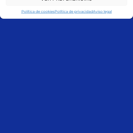
Política de cookies
Política de privacidad
Aviso legal
Email
admin@liveeventsspain.com
Síguenos en
ESCRÍBENOS O LLÁMANOS SI TIENES ALGUNA DUDA